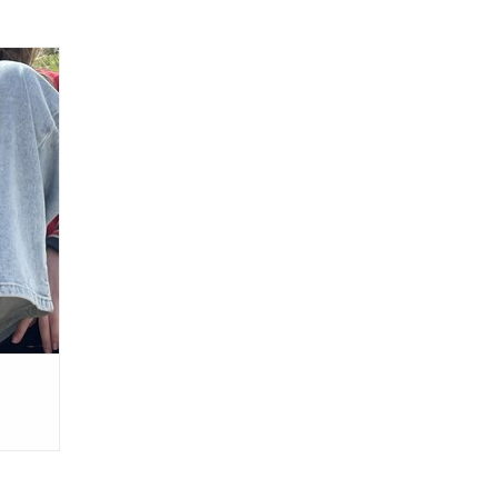
ter-
GEN