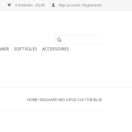
0 Artikelen - €0,00
Mijn account / Registreren
MIER
SOFTSOLES
ACCESSOIRES
HOME
/
BISGAARD MIO 34702.124 1708 BLUE