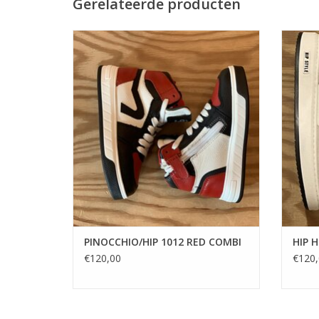
Gerelateerde producten
stoere lederen sneakers met lederen
binnenvoering, veters en een ritssluiting.
TO
TOEVOEGEN AAN WINKELWAGEN
PINOCCHIO/HIP 1012 RED COMBI
HIP 
€120,00
€120,