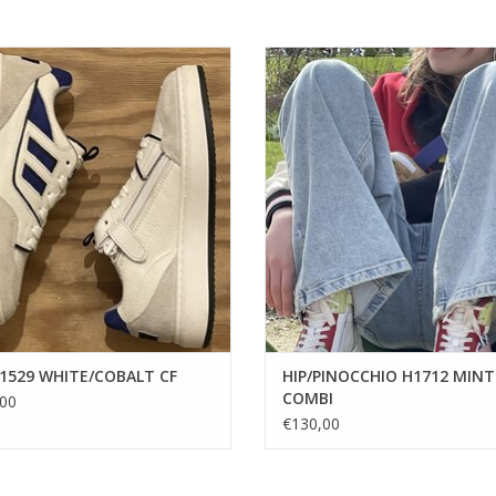
HIP H1529 WHITE/COBALT CF
Stoere sneaker in leder, met ve
ritssluiting
EVOEGEN AAN WINKELWAGEN
TOEVOEGEN AAN WINKELWA
H1529 WHITE/COBALT CF
HIP/PINOCCHIO H1712 MINT
COMBI
00
€130,00