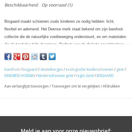
Beschikbaarheid:
Op voorraad
(1)
Bisgaard maakt schoenen zoals kinderen ze nodig hebben: licht,
flexibel en ademend. Het Deense merk staat bekend om zijn barefoot-
collectie die de natuurlijke voetbeweging ondersteunt, en om materialen
die de tand des tijds doorstaan. Perfect voor de drukste speelplaatsen.
Ontdek Bisgaard bij Paper Planes, kinderschoenwinkel in Destelbergen
regio Gent.
barefoot
/
bisgaard
/
destelbergen
/
ecologische kinderschoenen
/
gent
/
KINDERSCHOENEN
/
kinderschoenen gent
/
regio Gent
/
BISGAARD
Aan verlanglijst toevoegen
/
Toevoegen om te vergelijken
/
Afdrukken
Meld je aan voor onze nieuwsbrief: