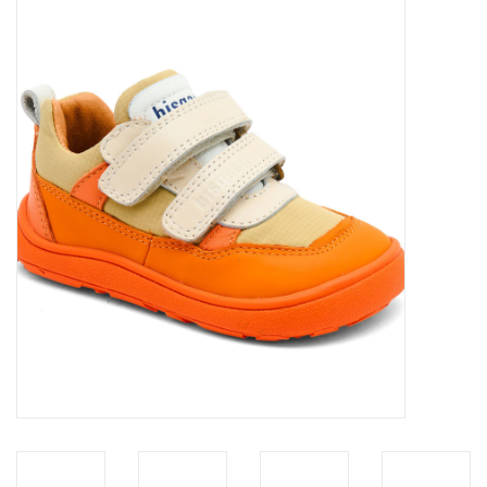
SOFTSOLES
ACCESSOIRES
Cadeaubonnen
METEN IS WETEN!
#MYCLIENTSARETHECUTEST