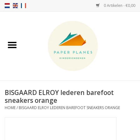
0 Artikelen - €0,00
Home
FW26-27
SS26
OVER ONS!
BISGAARD ELROY lederen barefoot
sneakers orange
HELLO HOSSY petten
HOME
/
BISGAARD ELROY LEDEREN BAREFOOT SNEAKERS ORANGE
SALTIES
JEUNE PREMIER