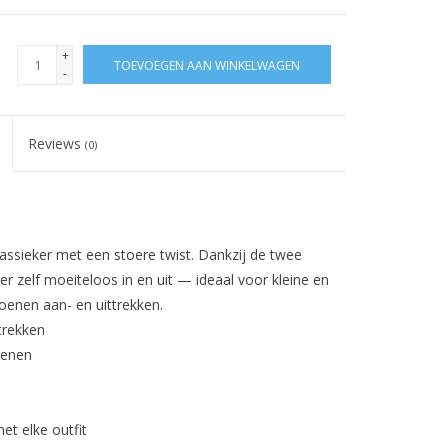
+
TOEVOEGEN AAN WINKELWAGEN
-
Reviews
(0)
lassieker met een stoere twist. Dankzij de twee
 er zelf moeiteloos in en uit — ideaal voor kleine en
oenen aan- en uittrekken.
trekken
tenen
et elke outfit