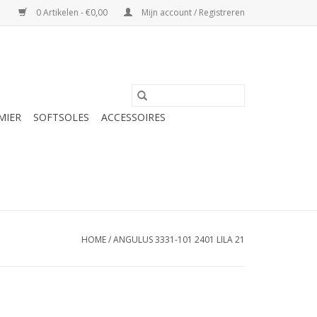
0 Artikelen - €0,00
Mijn account / Registreren
MIER
SOFTSOLES
ACCESSOIRES
HOME
/
ANGULUS 3331-101 2401 LILA 21