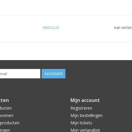
ANGULUS
Aan verlan
ABONNEER
cten
Mijn account
ducten
Registreren
bonnen
Mijn bestellingen
producten
Mijn tickets
ingen
Mijn verlanglijst