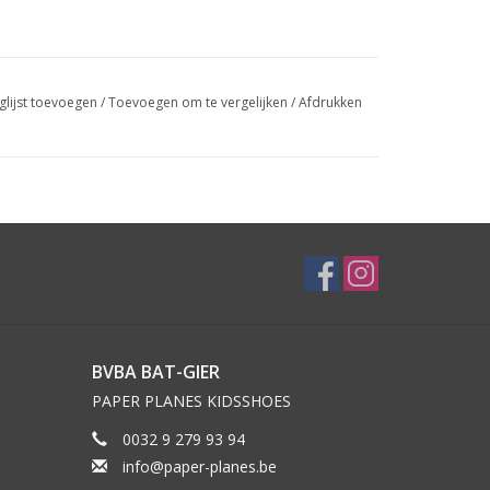
glijst toevoegen
/
Toevoegen om te vergelijken
/
Afdrukken
BVBA BAT-GIER
PAPER PLANES KIDSSHOES
0032 9 279 93 94
info@paper-planes.be